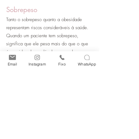
Sobrepeso
Tanto o sobrepeso quanto a obesidade
representam riscos consideráveis à saúde.
Quando um paciente tem sobrepeso,
significa que ele pesa mais do que o que
é considerado saudável ou normal para a
sua idade, sexo ou tamanho.
Email
Instagram
Fixo
WhatsApp
Em contrapartida, obesidade é um estado
onde o obeso possui gordura corporal em
quantidade excessiva.
Uma forma de diferenciar o sobrepeso e a
obesidade é calcular o Índice de Massa
Corporal (IMC). O IMC é um cálculo que
mede o peso relativo à altura.
Segundo a tabela no site da Associação
Brasileira para o Estudo da Obesidade e