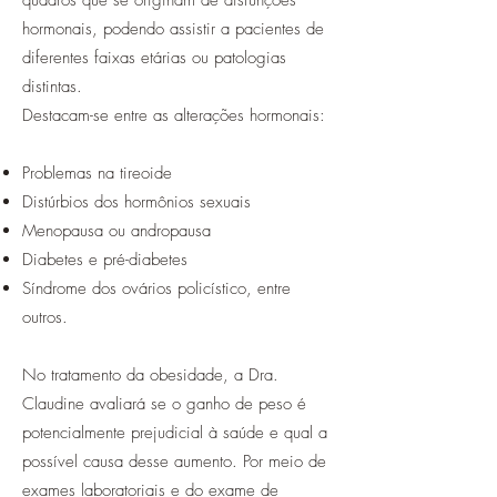
quadros que se originam de disfunções
hormonais, podendo assistir a pacientes de
diferentes faixas etárias ou patologias
distintas.
Destacam-se entre as alterações hormonais:
Problemas na tireoide
Distúrbios dos hormônios sexuais
Menopausa ou andropausa
Diabetes e pré-diabetes
Síndrome dos ovários policístico, entre
outros.
No tratamento da obesidade, a Dra.
Claudine avaliará se o ganho de peso é
potencialmente prejudicial à saúde e qual a
possível causa desse aumento. Por meio de
exames laboratoriais e do exame de